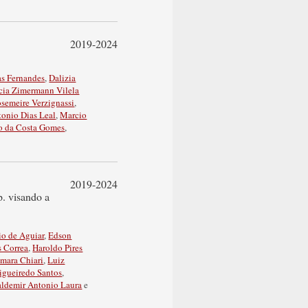
2019-2024
as Fernandes
,
Dalizia
cia Zimermann Vilela
semeire Verzignassi
,
tonio Dias Leal
,
Marcio
o da Costa Gomes
,
2019-2024
p. visando a
io de Aguiar
,
Edson
s Correa
,
Haroldo Pires
mara Chiari
,
Luiz
igueiredo Santos
,
aldemir Antonio Laura
e