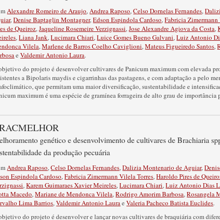
om
Alexandre Romeiro de Araujo
,
Andrea Raposo
,
Celso Dornelas Fernandes
,
Daliz
uiar
,
Denise Baptaglin Montagner
,
Edson Espindola Cardoso
,
Fabricia Zimermann 
res de Queiroz
,
Jaqueline Rosemeire Verzignassi
,
Jose Alexandre Agiova da Costa
,
ireles
,
Liana Jank
,
Lucimara Chiari
,
Luice Gomes Bueno Galvani
,
Luiz Antonio Di
ndonca Vilela
,
Marlene de Barros Coelho Caviglioni
,
Mateus Figueiredo Santos
,
rbosa
e
Valdemir Antonio Laura
.
objetivo do projeto é desenvolver cultivares de Panicum maximum com elevada pr
sistentes a Bipolaris maydis e cigarrinhas das pastagens, e com adaptação a pelo me
afoclimático, que permitam uma maior diversificação, sustentabilidade e intensific
nicum maximum é uma espécie de gramínea forrageira de alto grau de importância p
RACMELHOR
lhoramento genético e desenvolvimento de cultivares de Brachiaria sp
stentabilidade da produção pecuária
om
Andrea Raposo
,
Celso Dornelas Fernandes
,
Dalizia Montenario de Aguiar
,
Denis
son Espindola Cardoso
,
Fabricia Zimermann Vilela Torres
,
Haroldo Pires de Queiro
rzignassi
,
Karem Guimaraes Xavier Meireles
,
Lucimara Chiari
,
Luiz Antonio Dias L
tta Macedo
,
Mariane de Mendonca Vilela
,
Rodrigo Amorim Barbosa
,
Rosangela M
rvalho Lima Barrios
,
Valdemir Antonio Laura
e
Valeria Pacheco Batista Euclides
.
objetivo do projeto é desenvolver e lançar novas cultivares de braquiária com difere