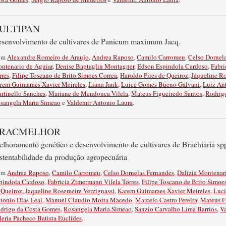
ULTIPAN
senvolvimento de cultivares de Panicum maximum Jacq.
om
Alexandre Romeiro de Araujo
,
Andrea Raposo
,
Camilo Carromeu
,
Celso Dornel
ntenario de Aguiar
,
Denise Baptaglin Montagner
,
Edson Espindola Cardoso
,
Fabri
rres
,
Filipe Toscano de Brito Simoes Correa
,
Haroldo Pires de Queiroz
,
Jaqueline Ro
rem Guimaraes Xavier Meireles
,
Liana Jank
,
Luice Gomes Bueno Galvani
,
Luiz An
rtinello Sanches
,
Mariane de Mendonca Vilela
,
Mateus Figueiredo Santos
,
Rodrig
sangela Maria Simeao
e
Valdemir Antonio Laura
.
RACMELHOR
lhoramento genético e desenvolvimento de cultivares de Brachiaria sp
stentabilidade da produção agropecuária
om
Andrea Raposo
,
Camilo Carromeu
,
Celso Dornelas Fernandes
,
Dalizia Montenar
pindola Cardoso
,
Fabricia Zimermann Vilela Torres
,
Filipe Toscano de Brito Simoe
 Queiroz
,
Jaqueline Rosemeire Verzignassi
,
Karem Guimaraes Xavier Meireles
,
Luci
tonio Dias Leal
,
Manuel Claudio Motta Macedo
,
Marcelo Castro Pereira
,
Mateus F
drigo da Costa Gomes
,
Rosangela Maria Simeao
,
Sanzio Carvalho Lima Barrios
,
V
leria Pacheco Batista Euclides
.