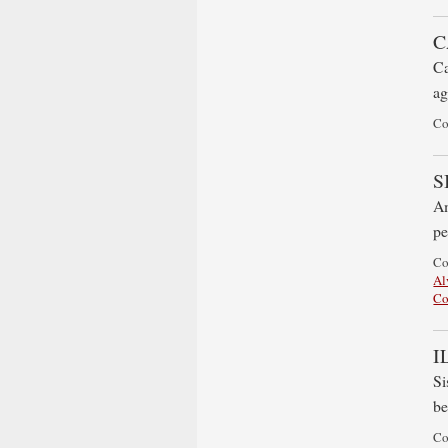
C
Ca
ag
C
S
Am
pe
C
Al
Co
I
Si
be
C