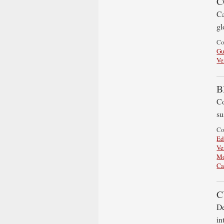
C
Ca
gl
C
Gu
Ve
B
Co
su
C
Ed
Ve
Mo
Ca
C
De
in