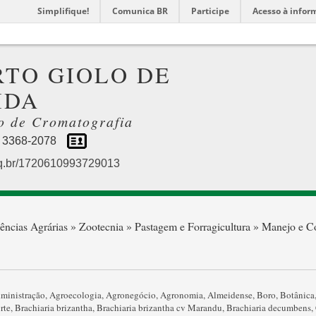
Simplifique!
Comunica BR
Participe
Acesso à infor
TO GIOLO DE
IDA
o de Cromatografia
) 3368-2078
npq.br/1720610993729013
ências Agrárias » Zootecnia » Pastagem e Forragicultura » Manejo e 
ministração
,
Agroecologia
,
Agronegócio
,
Agronomia
,
Almeidense
,
Boro
,
Botânica
rte
,
Brachiaria brizantha
,
Brachiaria brizantha cv Marandu
,
Brachiaria decumbens
,