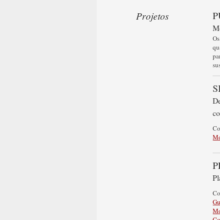
P
Projetos
Mo
Os
qu
pa
su
S
De
co
C
Mo
P
Pl
C
Gu
Mo
Co