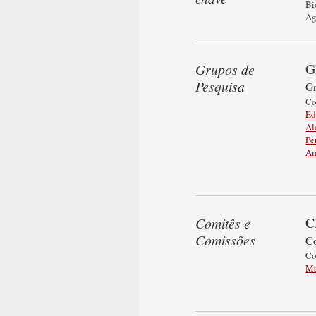
Bi
Ag
G
Grupos de
Pesquisa
Gr
C
Ed
Al
Pe
Am
C
Comitês e
Comissões
Co
C
Ma