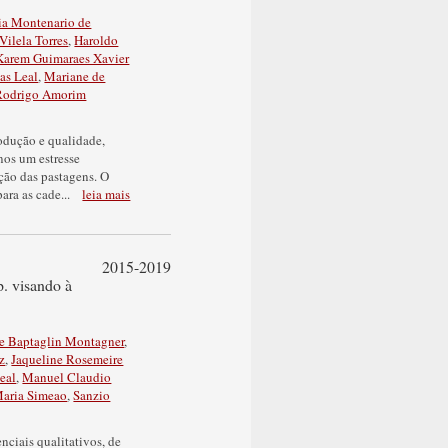
ia Montenario de
Vilela Torres
,
Haroldo
Karem Guimaraes Xavier
as Leal
,
Mariane de
Rodrigo Amorim
odução e qualidade,
nos um estresse
ação das pastagens. O
ara as cade
...
leia mais
2015-2019
p. visando à
e Baptaglin Montagner
,
z
,
Jaqueline Rosemeire
eal
,
Manuel Claudio
aria Simeao
,
Sanzio
nciais qualitativos, de