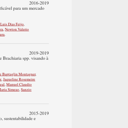
2016-2019
tificável para um mercado
Luis Dias Feijo
,
ra
,
Newton Valerio
ura
.
2019-2019
e Brachiaria spp. visando à
e Baptaglin Montagner
,
z
,
Jaqueline Rosemeire
eal
,
Manuel Claudio
aria Simeao
,
Sanzio
2015-2019
, sustentabilidade e