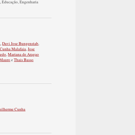
a
,
Educação
,
Engenharia
a
,
Davi Jose Bungenstab
,
 Cunha Malafaia
,
Jose
cedo
,
Mariana de Aragao
 Mauro
e
Thais Basso
uilherme Cunha