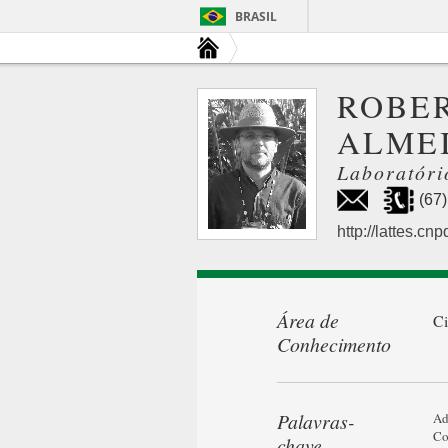
BRASIL
ROBER
ALME
Laboratóri
(67
http://lattes.c
Área de
Ci
Conhecimento
Palavras-
Ad
Co
chave