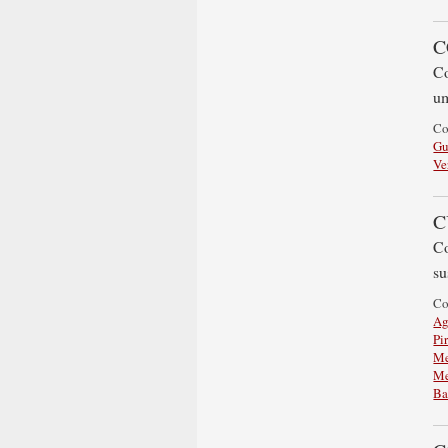
C
Co
um
C
Gu
Ve
C
Co
su
C
Ag
Pi
Me
Me
Ba