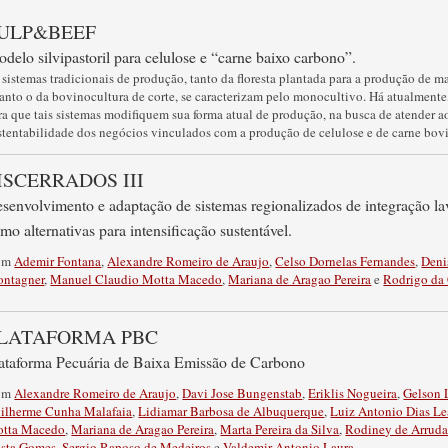
ULP&BEEF
delo silvipastoril para celulose e “carne baixo carbono”.
 sistemas tradicionais de produção, tanto da floresta plantada para a produção de ma
anto o da bovinocultura de corte, se caracterizam pelo monocultivo. Há atualmente
ra que tais sistemas modifiquem sua forma atual de produção, na busca de atender a
stentabilidade dos negócios vinculados com a produção de celulose e de carne bo
ISCERRADOS III
senvolvimento e adaptação de sistemas regionalizados de integração la
mo alternativas para intensificação sustentável.
om
Ademir Fontana
,
Alexandre Romeiro de Araujo
,
Celso Dornelas Fernandes
,
Deni
ntagner
,
Manuel Claudio Motta Macedo
,
Mariana de Aragao Pereira
e
Rodrigo da
LATAFORMA PBC
ataforma Pecuária de Baixa Emissão de Carbono
om
Alexandre Romeiro de Araujo
,
Davi Jose Bungenstab
,
Eriklis Nogueira
,
Gelson 
ilherme Cunha Malafaia
,
Lidiamar Barbosa de Albuquerque
,
Luiz Antonio Dias Le
tta Macedo
,
Mariana de Aragao Pereira
,
Marta Pereira da Silva
,
Rodiney de Arrud
sta Gomes
,
Sergio Raposo de Medeiros
e
Valdemir Antonio Laura
.