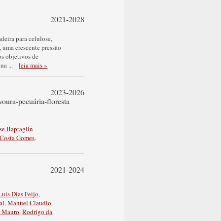
2021-2028
deira para celulose,
, uma crescente pressão
os objetivos de
vina
...
leia mais »
2023-2026
voura-pecuária-floresta
se Baptaglin
 Costa Gomes
.
2021-2024
Luis Dias Feijo
,
al
,
Manuel Claudio
a Mauro
,
Rodrigo da