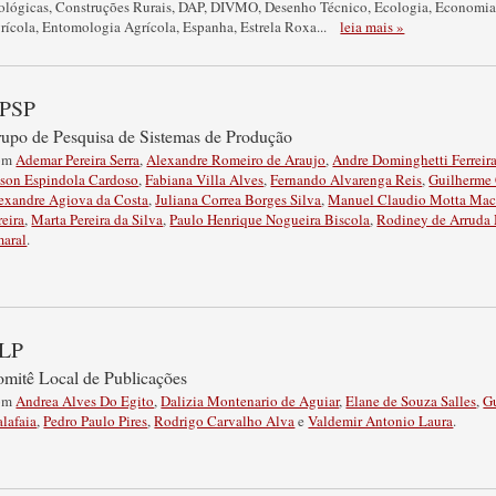
ológicas
,
Construções Rurais
,
DAP
,
DIVMO
,
Desenho Técnico
,
Ecologia
,
Economi
rícola
,
Entomologia Agrícola
,
Espanha
,
Estrela Roxa
...
leia mais »
PSP
upo de Pesquisa de Sistemas de Produção
om
Ademar Pereira Serra
,
Alexandre Romeiro de Araujo
,
Andre Dominghetti Ferreir
son Espindola Cardoso
,
Fabiana Villa Alves
,
Fernando Alvarenga Reis
,
Guilherme
exandre Agiova da Costa
,
Juliana Correa Borges Silva
,
Manuel Claudio Motta Ma
reira
,
Marta Pereira da Silva
,
Paulo Henrique Nogueira Biscola
,
Rodiney de Arruda
aral
.
LP
mitê Local de Publicações
om
Andrea Alves Do Egito
,
Dalizia Montenario de Aguiar
,
Elane de Souza Salles
,
G
lafaia
,
Pedro Paulo Pires
,
Rodrigo Carvalho Alva
e
Valdemir Antonio Laura
.