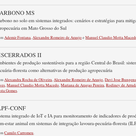
ARBONO MS
rbono no solo em sistemas integrados: cenários e estratégias para miti
ropecuária em Mato Grosso do Sul
om
Ademir Fontana
,
Alexandre Romeiro de Araujo
e
Manuel Claudio Motta Maced
ISCERRADOS II
bientes de produção sustentáveis para a região Central do Brasil: siste
cuária-floresta como alternativas de produção agropecuária
om
Alexandra Rocha de Oliveira
,
Alexandre Romeiro de Araujo
,
Davi Jose Bungens
ves
,
Manuel Claudio Motta Macedo
,
Mariana de Aragao Pereira
,
Rodiney de Arru
sta Gomes
.
LPF-CONF
stema integrado de IoT e IA para monitoramento de indicadores de prod
m-estar animal em sistemas de integração lavoura-pecuária-floresta (IL
om
Camilo Carromeu
.