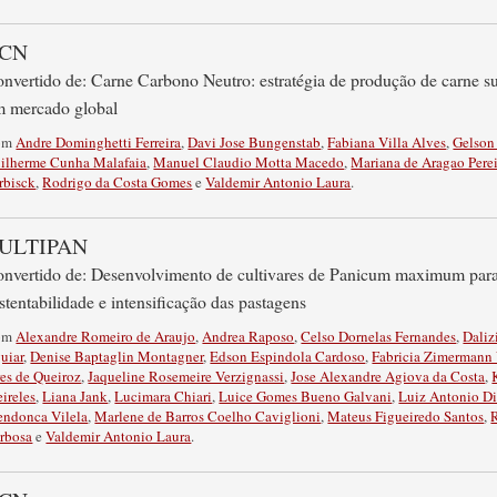
CN
nvertido de: Carne Carbono Neutro: estratégia de produção de carne sust
 mercado global
om
Andre Dominghetti Ferreira
,
Davi Jose Bungenstab
,
Fabiana Villa Alves
,
Gelson 
ilherme Cunha Malafaia
,
Manuel Claudio Motta Macedo
,
Mariana de Aragao Perei
rbisck
,
Rodrigo da Costa Gomes
e
Valdemir Antonio Laura
.
ULTIPAN
nvertido de: Desenvolvimento de cultivares de Panicum maximum para 
stentabilidade e intensificação das pastagens
om
Alexandre Romeiro de Araujo
,
Andrea Raposo
,
Celso Dornelas Fernandes
,
Daliz
uiar
,
Denise Baptaglin Montagner
,
Edson Espindola Cardoso
,
Fabricia Zimermann 
res de Queiroz
,
Jaqueline Rosemeire Verzignassi
,
Jose Alexandre Agiova da Costa
,
ireles
,
Liana Jank
,
Lucimara Chiari
,
Luice Gomes Bueno Galvani
,
Luiz Antonio Di
ndonca Vilela
,
Marlene de Barros Coelho Caviglioni
,
Mateus Figueiredo Santos
,
rbosa
e
Valdemir Antonio Laura
.