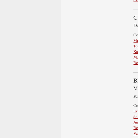
C
De
C
Mo
To
Ka
Ma
Ro
B
Me
su
C
Es
de
An
Ro
Va