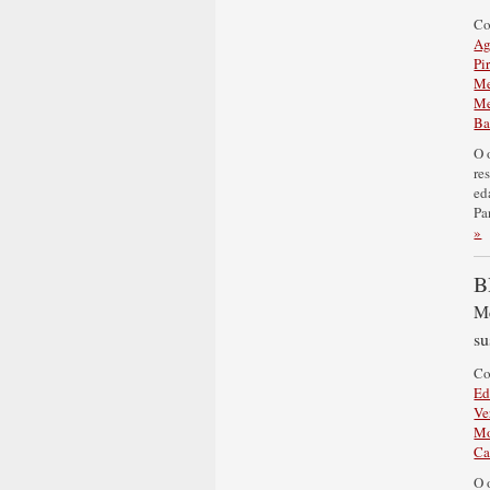
C
Ag
Pi
Me
Me
Ba
O 
re
ed
Pa
»
B
Me
su
C
Ed
Ve
Mo
Ca
O 