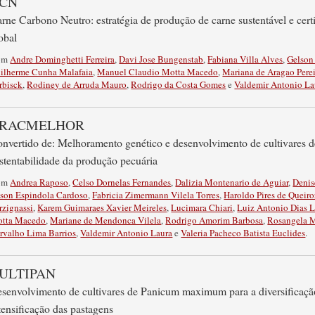
CN
rne Carbono Neutro: estratégia de produção de carne sustentável e cer
obal
om
Andre Dominghetti Ferreira
,
Davi Jose Bungenstab
,
Fabiana Villa Alves
,
Gelson 
ilherme Cunha Malafaia
,
Manuel Claudio Motta Macedo
,
Mariana de Aragao Perei
rbisck
,
Rodiney de Arruda Mauro
,
Rodrigo da Costa Gomes
e
Valdemir Antonio La
RACMELHOR
nvertido de: Melhoramento genético e desenvolvimento de cultivares d
stentabilidade da produção pecuária
om
Andrea Raposo
,
Celso Dornelas Fernandes
,
Dalizia Montenario de Aguiar
,
Denis
son Espindola Cardoso
,
Fabricia Zimermann Vilela Torres
,
Haroldo Pires de Queiro
rzignassi
,
Karem Guimaraes Xavier Meireles
,
Lucimara Chiari
,
Luiz Antonio Dias L
tta Macedo
,
Mariane de Mendonca Vilela
,
Rodrigo Amorim Barbosa
,
Rosangela M
rvalho Lima Barrios
,
Valdemir Antonio Laura
e
Valeria Pacheco Batista Euclides
.
ULTIPAN
senvolvimento de cultivares de Panicum maximum para a diversificação
tensificação das pastagens