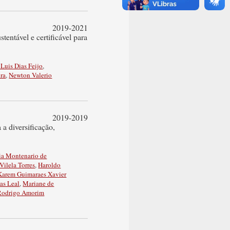
2019-2021
entável e certificável para
Luis Dias Feijo
,
ra
,
Newton Valerio
2019-2019
a diversificação,
ia Montenario de
Vilela Torres
,
Haroldo
Karem Guimaraes Xavier
as Leal
,
Mariane de
Rodrigo Amorim