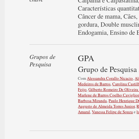
Calpaína e Calpastatina
Características quantita
Câncer de mama
,
Cães
gordura
,
Double muscli
Endogamia
,
Ensino de 
GPA
Grupos de
Pesquisa
Grupo de Pesquisa
Com
Alessandra Corallo Nicacio
,
Al
Medeiros de Barros
,
Carolina Castil
Feijo
,
Gilberto Romeiro De Oliveir
Marlene de Barros Coelho Caviglio
Barbosa Miranda
,
Paulo Henrique D
Augusto de Almeida Torres Junior
,
R
Amaral
,
Vanessa Felipe de Souza
e
l