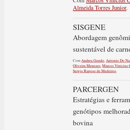
Com
Marcos Vinicius G
Almeida Torres Junior
.
SISGENE
Abordagem genômic
sustentável de carn
Com
Andrea Gondo
,
Antonio Do Nas
Oliveira Menezes
,
Marcos Vinicius 
Sergio Raposo de Medeiros
.
PARCERGEN
Estratégias e ferram
genótipos melhorad
bovina