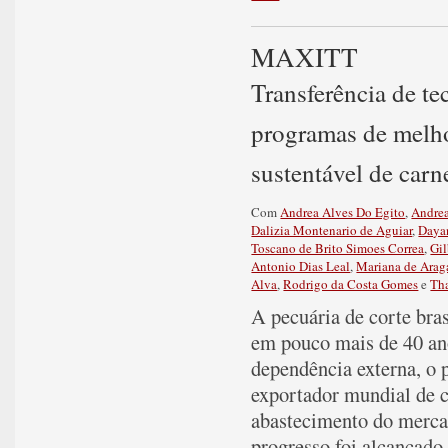
MAXITT
Transferência de t
programas de melho
sustentável de carn
Com
Andrea Alves Do Egito
,
Andre
Dalizia Montenario de Aguiar
,
Dayan
Toscano de Brito Simoes Correa
,
Gi
Antonio Dias Leal
,
Mariana de Araga
Alva
,
Rodrigo da Costa Gomes
e
Th
A pecuária de corte bra
em pouco mais de 40 an
dependência externa, o 
exportador mundial de 
abastecimento do mercad
progresso foi alcançado