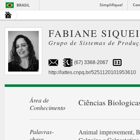
Simplifique!
Com
BRASIL
FABIANE SIQUE
Grupo de Sistemas de Produ
(67) 3368-2067
http://lattes.cnpq.br/5251120101953610
Área de
Ciências Biologica
Conhecimento
Palavras-
Animal improvement
,
B
chave