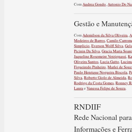
Com
Andrea Gondo
,
Antonio Do Nas
Gestão e Manutenç
Com
Ademilson da Silva Oliveira
,
A
Medeiros de Barros
,
Camilo Carrom
Simplicio
,
Everson Wolff Silva
,
Gels
Picinin Da Silva
,
Gracia Maria Soar
Jaqueline Rosemeire Verzignassi
,
Ka
Oliveira Santos
,
Lucia Gatto
,
Lucima
Figueiredo Pinheiro
,
Marlei de Souz
Paulo Henrique Nogueira Biscola
,
P
Silva
,
Roberto Giolo de Almeida
,
Ro
Rodrigo da Costa Gomes
,
Ronney R
Laura
e
Vanessa Felipe de Souza
.
RNDIIF
Rede Nacional para
Informações e Fer