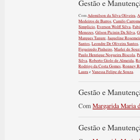
Gestão e Manutenç
Com
Ademilson da Silva Oliveira
,
A
Medeiros de Barros
,
Camilo Carrom
Simplicio
,
Everson Wolff Silva
,
Fabi
Menezes
,
Gilson Picinin Da Silva
,
G
Marques Tanure
,
Jaqueline Rosemeir
Santos
,
Leondre De Oliveira Santos
Figueiredo Pinheiro
,
Marlei de Souz
Paulo Henrique Nogueira Biscola
,
P
Silva
,
Roberto Giolo de Almeida
,
Ro
Rodrigo da Costa Gomes
,
Ronney R
Laura
e
Vanessa Felipe de Souza
.
Gestão e Manutenç
Com
Margarida Maria d
Gestão e Manutenç