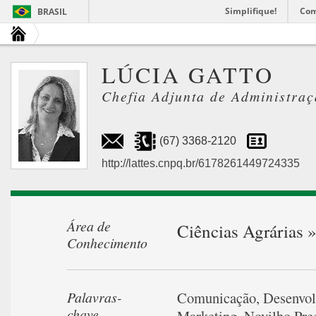
Simplifique!
Com
BRASIL
LÚCIA GATTO
Chefia Adjunta de Administra
(67) 3368-2120
http://lattes.cnpq.br/6178261449724335
Área de
Ciências Agrárias 
Conhecimento
Palavras-
Comunicação
,
Desenvol
chave