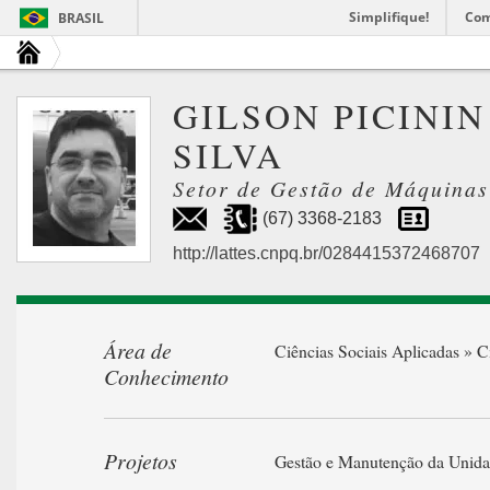
Simplifique!
Com
BRASIL
GILSON PICININ
SILVA
Setor de Gestão de Máquinas
(67) 3368-2183
http://lattes.cnpq.br/0284415372468707
Área de
Ciências Sociais Aplicadas » C
Conhecimento
Projetos
Gestão e Manutenção da Unid