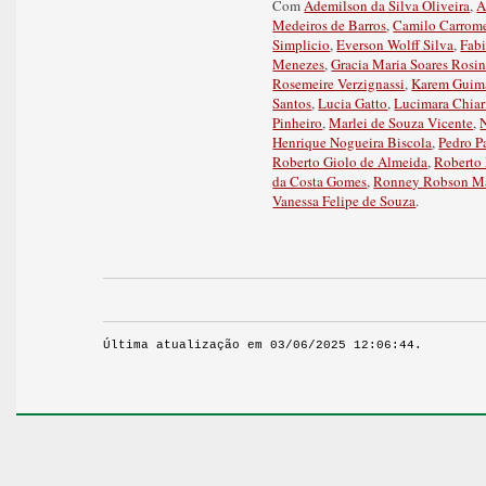
Com
Ademilson da Silva Oliveira
,
A
Medeiros de Barros
,
Camilo Carrom
Simplicio
,
Everson Wolff Silva
,
Fabi
Menezes
,
Gracia Maria Soares Rosi
Rosemeire Verzignassi
,
Karem Guima
Santos
,
Lucia Gatto
,
Lucimara Chiar
Pinheiro
,
Marlei de Souza Vicente
,
Henrique Nogueira Biscola
,
Pedro P
Roberto Giolo de Almeida
,
Roberto 
da Costa Gomes
,
Ronney Robson M
Vanessa Felipe de Souza
.
Última atualização em 03/06/2025 12:06:44.