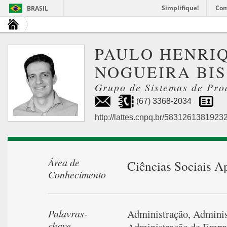
Simplifique!
Com
BRASIL
PAULO HENRI
NOGUEIRA BI
Grupo de Sistemas de Pr
(67) 3368-2034
http://lattes.cnpq.br/5831261381923
Área de
Ciências Sociais A
Conhecimento
Palavras-
Administração
,
Adminis
chave