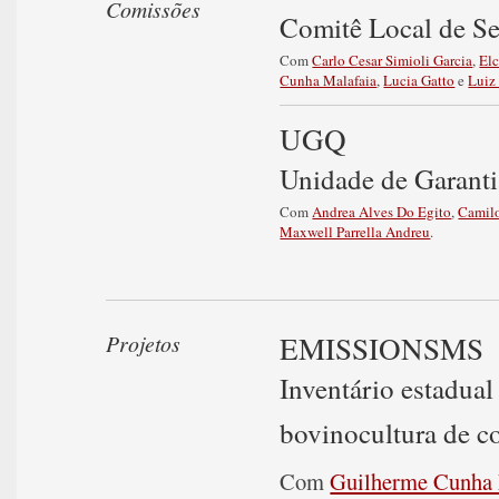
Comissões
Comitê Local de S
Com
Carlo Cesar Simioli Garcia
,
El
Cunha Malafaia
,
Lucia Gatto
e
Luiz
UGQ
Unidade de Garanti
Com
Andrea Alves Do Egito
,
Camil
Maxwell Parrella Andreu
.
EMISSIONSMS
Projetos
Inventário estadual
bovinocultura de co
Com
Guilherme Cunha 