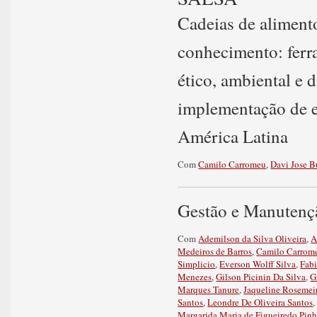
Cadeias de aliment
conhecimento: ferr
ético, ambiental e
implementação de e
América Latina
Com
Camilo Carromeu
,
Davi Jose 
Gestão e Manutenç
Com
Ademilson da Silva Oliveira
,
A
Medeiros de Barros
,
Camilo Carrom
Simplicio
,
Everson Wolff Silva
,
Fabi
Menezes
,
Gilson Picinin Da Silva
,
G
Marques Tanure
,
Jaqueline Rosemeir
Santos
,
Leondre De Oliveira Santos
Margarida Maria de Figueiredo Pinh