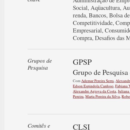
Administração de Empr
Social
,
Aqüacultura
,
Au
renda
,
Bancos
,
Bolsa de
Competitividade
,
Compo
Empresarial
,
Consumid
Compra
,
Desafios das 
GPSP
Grupos de
Pesquisa
Grupo de Pesquisa 
Com
Ademar Pereira Serra
,
Alexandr
Edson Espindola Cardoso
,
Fabiana 
Alexandre Agiova da Costa
,
Juliana
Pereira
,
Marta Pereira da Silva
,
Robe
CLSI
Comitês e