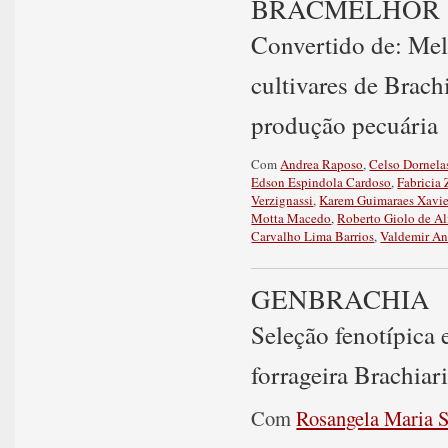
BRACMELHOR
Convertido de: Mel
cultivares de Brach
produção pecuária
Com
Andrea Raposo
,
Celso Dornela
Edson Espindola Cardoso
,
Fabricia
Verzignassi
,
Karem Guimaraes Xavie
Motta Macedo
,
Roberto Giolo de A
Carvalho Lima Barrios
,
Valdemir An
GENBRACHIA
Seleção fenotípica
forrageira Brachiar
Com
Rosangela Maria 