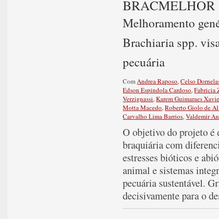
BRACMELHOR
Melhoramento genét
Brachiaria spp. vis
pecuária
Com
Andrea Raposo
,
Celso Dornela
Edson Espindola Cardoso
,
Fabricia
Verzignassi
,
Karem Guimaraes Xavie
Motta Macedo
,
Roberto Giolo de A
Carvalho Lima Barrios
,
Valdemir An
O objetivo do projeto é 
braquiária com diferenci
estresses bióticos e abi
animal e sistemas integ
pecuária sustentável. G
decisivamente para o de