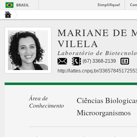
Simplifique!
Com
BRASIL
MARIANE DE 
VILELA
Laboratório de Biotecnolo
(67) 3368-2139
http://lattes.cnpq.br/3365784517255
Área de
Ciências Biologica
Conhecimento
Microorganismos