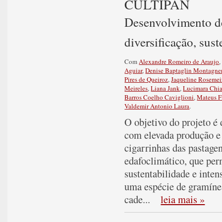
CULTIPAN
Desenvolvimento d
diversificação, sus
Com
Alexandre Romeiro de Araujo
Aguiar
,
Denise Baptaglin Montagne
Pires de Queiroz
,
Jaqueline Rosemei
Meireles
,
Liana Jank
,
Lucimara Chia
Barros Coelho Caviglioni
,
Mateus F
Valdemir Antonio Laura
.
O objetivo do projeto 
com elevada produção e 
cigarrinhas das pastage
edafoclimático, que per
sustentabilidade e inte
uma espécie de gramínea
cade
...
leia mais »