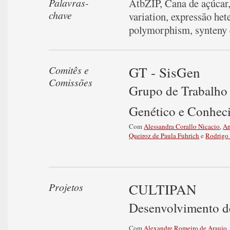
Palavras-
AtbZIP
,
Cana de açúcar
chave
variation
,
expressão het
polymorphism
,
synteny
GT - SisGen
Comitês e
Comissões
Grupo de Trabalho 
Genético e Conhec
Com
Alessandra Corallo Nicacio
,
An
Queiroz de Paula Fuhrich
e
Rodrigo
CULTIPAN
Projetos
Desenvolvimento d
Com
Alexandre Romeiro de Araujo