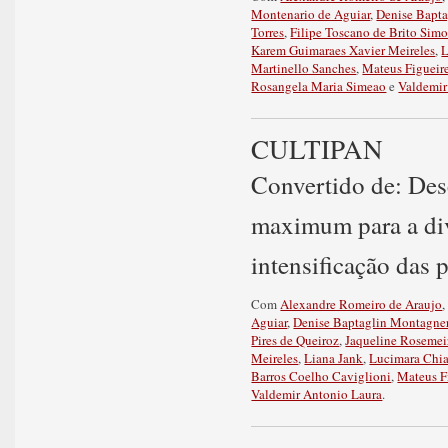
Montenario de Aguiar
,
Denise Bapt
Torres
,
Filipe Toscano de Brito Simo
Karem Guimaraes Xavier Meireles
,
L
Martinello Sanches
,
Mateus Figueir
Rosangela Maria Simeao
e
Valdemir
CULTIPAN
Convertido de: Des
maximum para a dive
intensificação das 
Com
Alexandre Romeiro de Araujo
Aguiar
,
Denise Baptaglin Montagne
Pires de Queiroz
,
Jaqueline Rosemei
Meireles
,
Liana Jank
,
Lucimara Chia
Barros Coelho Caviglioni
,
Mateus F
Valdemir Antonio Laura
.