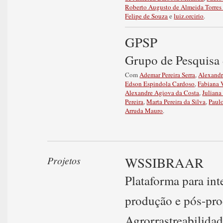
Roberto Augusto de Almeida Torres 
Felipe de Souza
e
luiz.orcirio
.
GPSP
Grupo de Pesquisa 
Com
Ademar Pereira Serra
,
Alexandr
Edson Espindola Cardoso
,
Fabiana 
Alexandre Agiova da Costa
,
Juliana
Pereira
,
Marta Pereira da Silva
,
Paul
Arruda Mauro
.
WSSIBRAAR
Projetos
Plataforma para in
produção e pós-pro
Agrorrastreabilida