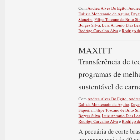
Com
Andrea Alves Do Egito
,
Andre
Dalizia Montenario de Aguiar
,
Dayan
Siqueira
,
Filipe Toscano de Brito S
Borges Silva
,
Luiz Antonio Dias Lea
Rodrigo Carvalho Alva
e
Rodrigo d
MAXITT
Transferência de t
programas de melho
sustentável de carn
Com
Andrea Alves Do Egito
,
Andre
Dalizia Montenario de Aguiar
,
Dayan
Siqueira
,
Filipe Toscano de Brito S
Borges Silva
,
Luiz Antonio Dias Lea
Rodrigo Carvalho Alva
e
Rodrigo d
A pecuária de corte bra
em pouco mais de 40 an