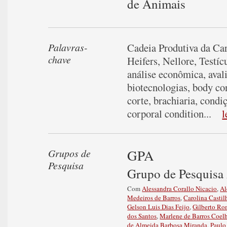
de Animais
Palavras-
Cadeia Produtiva da Ca
chave
Heifers
,
Nellore
,
Testíc
análise econômica
,
aval
biotecnologias
,
body co
corte
,
brachiaria
,
condiç
corporal condition
...
l
GPA
Grupos de
Pesquisa
Grupo de Pesquisa
Com
Alessandra Corallo Nicacio
,
Al
Medeiros de Barros
,
Carolina Castil
Gelson Luis Dias Feijo
,
Gilberto Ro
dos Santos
,
Marlene de Barros Coel
de Almeida Barbosa Miranda
,
Paulo