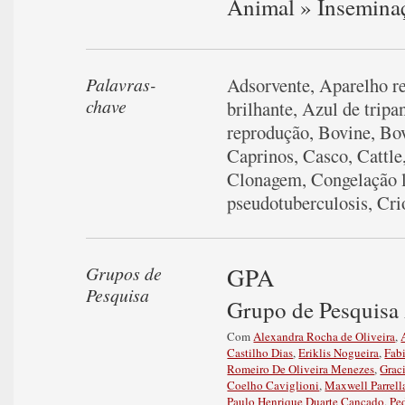
Animal » Inseminaç
Palavras-
Adsorvente
,
Aparelho r
chave
brilhante
,
Azul de tripa
reprodução
,
Bovine
,
Bo
Caprinos
,
Casco
,
Cattle
Clonagem
,
Congelação 
pseudotuberculosis
,
Cri
GPA
Grupos de
Pesquisa
Grupo de Pesquisa
Com
Alexandra Rocha de Oliveira
,
Castilho Dias
,
Eriklis Nogueira
,
Fab
Romeiro De Oliveira Menezes
,
Grac
Coelho Caviglioni
,
Maxwell Parrell
Paulo Henrique Duarte Cancado
,
Pe