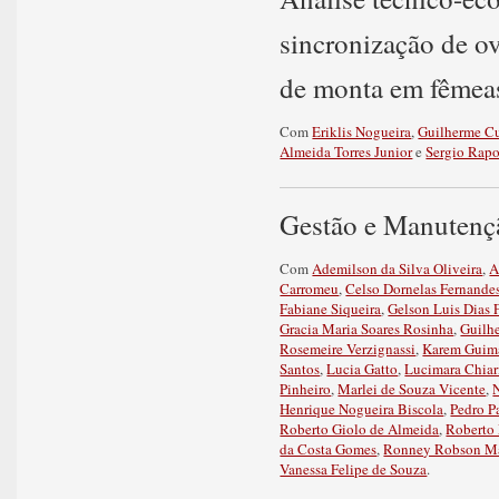
sincronização de o
de monta em fêmea
Com
Eriklis Nogueira
,
Guilherme C
Almeida Torres Junior
e
Sergio Rapo
Gestão e Manutenç
Com
Ademilson da Silva Oliveira
,
A
Carromeu
,
Celso Dornelas Fernande
Fabiane Siqueira
,
Gelson Luis Dias 
Gracia Maria Soares Rosinha
,
Guilh
Rosemeire Verzignassi
,
Karem Guima
Santos
,
Lucia Gatto
,
Lucimara Chiar
Pinheiro
,
Marlei de Souza Vicente
,
Henrique Nogueira Biscola
,
Pedro P
Roberto Giolo de Almeida
,
Roberto 
da Costa Gomes
,
Ronney Robson M
Vanessa Felipe de Souza
.