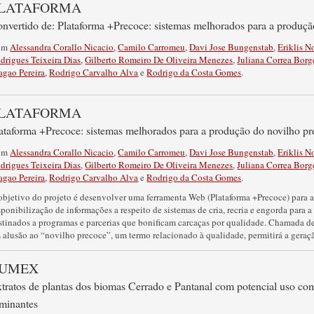
LATAFORMA
nvertido de: Plataforma +Precoce: sistemas melhorados para a produçã
om
Alessandra Corallo Nicacio
,
Camilo Carromeu
,
Davi Jose Bungenstab
,
Eriklis N
drigues Teixeira Dias
,
Gilberto Romeiro De Oliveira Menezes
,
Juliana Correa Borg
agao Pereira
,
Rodrigo Carvalho Alva
e
Rodrigo da Costa Gomes
.
LATAFORMA
ataforma +Precoce: sistemas melhorados para a produção do novilho p
om
Alessandra Corallo Nicacio
,
Camilo Carromeu
,
Davi Jose Bungenstab
,
Eriklis N
drigues Teixeira Dias
,
Gilberto Romeiro De Oliveira Menezes
,
Juliana Correa Borg
agao Pereira
,
Rodrigo Carvalho Alva
e
Rodrigo da Costa Gomes
.
objetivo do projeto é desenvolver uma ferramenta Web (Plataforma +Precoce) para 
sponibilização de informações a respeito de sistemas de cria, recria e engorda para
stinados a programas e parcerias que bonificam carcaças por qualidade. Chamada d
 alusão ao “novilho precoce”, um termo relacionado à qualidade, permitirá a geraçã
UMEX
tratos de plantas dos biomas Cerrado e Pantanal com potencial uso com
minantes