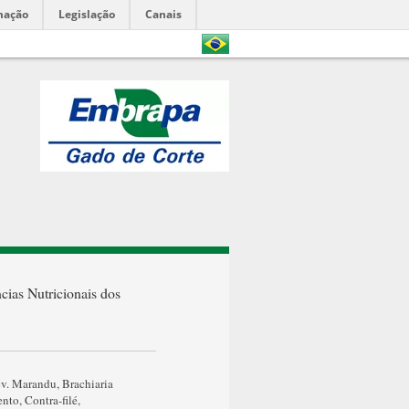
mação
Legislação
Canais
cias Nutricionais dos
 cv. Marandu
,
Brachiaria
ento
,
Contra-filé
,