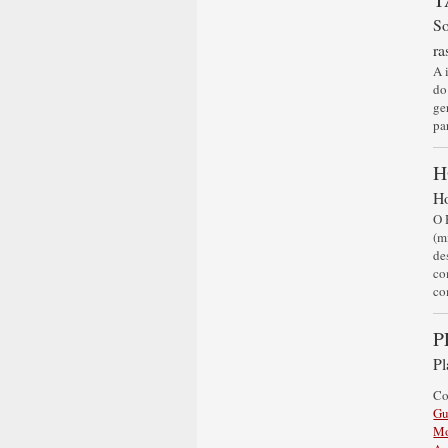
So
ra
A 
do
ge
pa
H
H
O 
(m
de
co
co
P
Pl
C
Gu
Mo