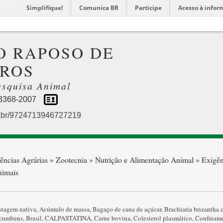
Simplifique!
Comunica BR
Participe
Acesso à infor
O RAPOSO DE
ROS
esquisa Animal
 3368-2007
npq.br/9724713946727219
ências Agrárias » Zootecnia » Nutrição e Alimentação Animal » Exigên
nimais
stagem nativa
,
Acúmulo de massa
,
Bagaço de cana de açúcar
,
Brachiaria brizantha
cumbens
,
Brasil
,
CALPASTATINA
,
Carne bovina
,
Colesterol plasmático
,
Confinam