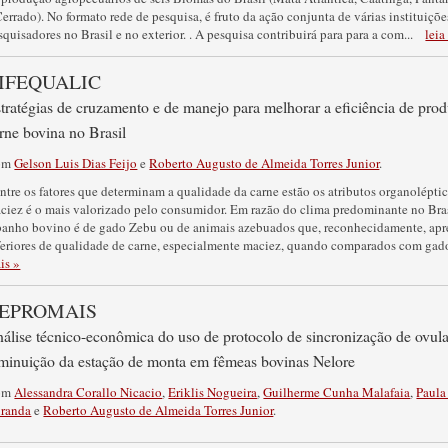
Cerrado). No formato rede de pesquisa, é fruto da ação conjunta de várias instituiçõ
squisadores no Brasil e no exterior. . A pesquisa contribuirá para para a com
...
leia
IFEQUALIC
tratégias de cruzamento e de manejo para melhorar a eficiência de pro
rne bovina no Brasil
om
Gelson Luis Dias Feijo
e
Roberto Augusto de Almeida Torres Junior
.
ntre os fatores que determinam a qualidade da carne estão os atributos organoléptico
ciez é o mais valorizado pelo consumidor. Em razão do clima predominante no Bra
banho bovino é de gado Zebu ou de animais azebuados que, reconhecidamente, apr
feriores de qualidade de carne, especialmente maciez, quando comparados com gado
is »
EPROMAIS
álise técnico-econômica do uso de protocolo de sincronização de ovul
minuição da estação de monta em fêmeas bovinas Nelore
om
Alessandra Corallo Nicacio
,
Eriklis Nogueira
,
Guilherme Cunha Malafaia
,
Paula
randa
e
Roberto Augusto de Almeida Torres Junior
.