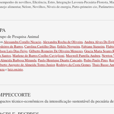
sempenho de novilhos
,
Eficiência
,
Estro
,
Integração Lavoura-Pecuária-Floresta
,
Ma
nejo alimentar
,
Nelore
,
Novilhos
,
Níveis de energia
,
Parto-primeiro cio
,
Parâmetros
PA
upo de Pesquisa Animal
om
Alessandra Corallo Nicacio
,
Alexandra Rocha de Oliveira
,
Andrea Alves Do Egi
deiros de Barros
,
Carolina Castilho Dias
,
Eriklis Nogueira
,
Fabiane Siqueira
,
Flabi
lson Luis Dias Feijo
,
Gilberto Romeiro De Oliveira Menezes
,
Gracia Maria Soares 
s Santos
,
Marlene de Barros Coelho Caviglioni
,
Maxwell Parrella Andreu
,
Newton V
 Almeida Barbosa Miranda
,
Paulo Henrique Duarte Cancado
,
Pedro Paulo Pires
,
Ren
berto Augusto de Almeida Torres Junior
,
Rodrigo da Costa Gomes
,
Thais Basso Am
uza
e
luiz.orcirio
.
MPPECCORTE
pactos técnico-econômicos da intensificação sustentável da pecuária de 
AGBLE_PECPRES