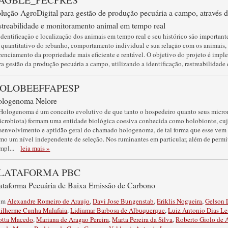
lução AgroDigital para gestão de produção pecuária a campo, através da
streabilidade e monitoramento animal em tempo real
identificação e localização dos animais em tempo real e seu histórico são importan
 quantitativo do rebanho, comportamento individual e sua relação com os animais,
renciamento da propriedade mais eficiente e rentável. O objetivo do projeto é impl
ra gestão da produção pecuária a campo, utilizando a identificação, rastreabilidade
OLOBEEFFAPESP
ologenoma Nelore
Hologenoma é um conceito evolutivo de que tanto o hospedeiro quanto seus micro
icrobiota) formam uma entidade biológica coesiva conhecida como holobionte, cuja
senvolvimento e aptidão geral do chamado hologenoma, de tal forma que esse vem
mo um nível independente de seleção. Nos ruminantes em particular, além de permit
mpl
...
leia mais »
LATAFORMA PBC
ataforma Pecuária de Baixa Emissão de Carbono
om
Alexandre Romeiro de Araujo
,
Davi Jose Bungenstab
,
Eriklis Nogueira
,
Gelson 
ilherme Cunha Malafaia
,
Lidiamar Barbosa de Albuquerque
,
Luiz Antonio Dias Le
tta Macedo
,
Mariana de Aragao Pereira
,
Marta Pereira da Silva
,
Roberto Giolo de 