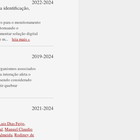
2022-2024
 identificação,
tes para o monitoramento
 tornando o
ementar solução digital
 e m
...
leia mais »
2019-2024
rganismos associados
 interação afeta o
 sendo considerado
ir quebrar
2021-2024
Luis Dias Feijo
,
al
,
Manuel Claudio
Almeida
,
Rodiney de