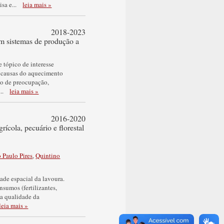
isa e
...
leia mais »
2018-2023
 em sistemas de produção a
 tópico de interesse
s causas do aquecimento
lvo de preocupação,
...
leia mais »
2016-2020
rícola, pecuário e florestal
 Paulo Pires
,
Quintino
ade espacial da lavoura.
sumos (fertilizantes,
na qualidade da
leia mais »