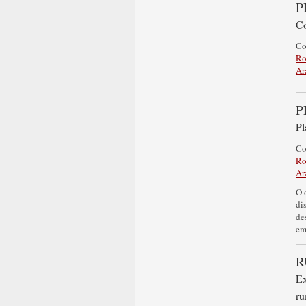
P
Co
C
Ro
Ar
P
Pl
C
Ro
Ar
O 
di
de
em
R
Ex
ru