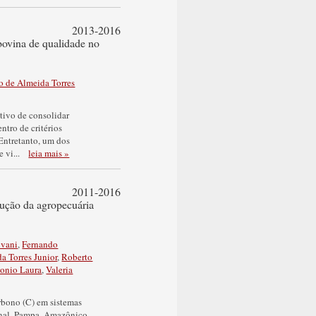
2013-2016
 bovina de qualidade no
o de Almeida Torres
tivo de consolidar
tro de critérios
 Entretanto, um dos
e vi
...
leia mais »
2011-2016
dução da agropecuária
lvani
,
Fernando
a Torres Junior
,
Roberto
onio Laura
,
Valeria
rbono (C) em sistemas
tanal, Pampa, Amazônico