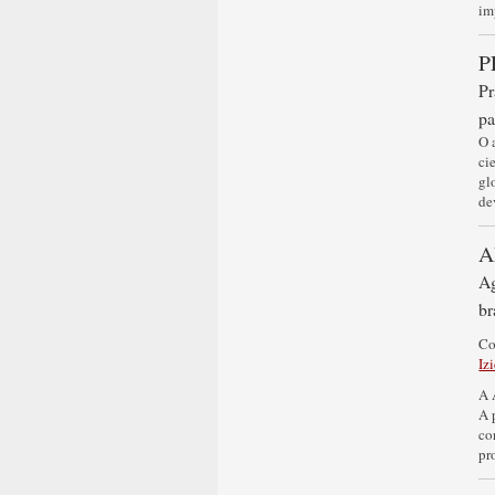
im
P
Pr
pa
O 
ci
gl
de
A
Ag
br
C
Iz
A 
A 
co
pr