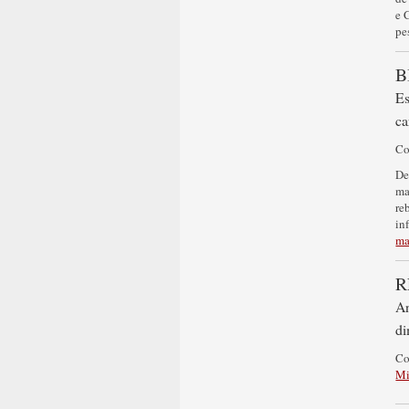
e 
pe
B
Es
ca
C
De
ma
re
in
ma
R
An
di
C
Mi