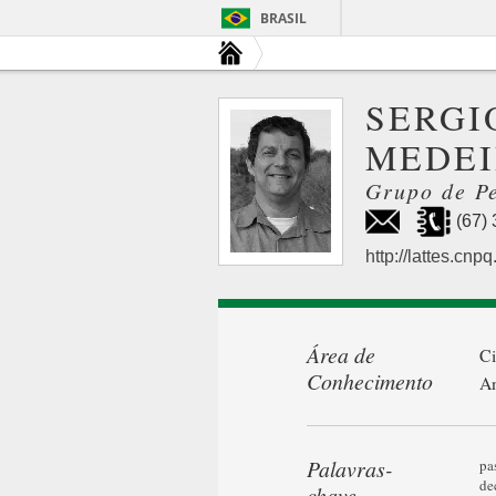
BRASIL
SERGI
MEDEI
Grupo de P
(67)
http://lattes.c
Área de
Ci
Conhecimento
A
Palavras-
pa
de
chave