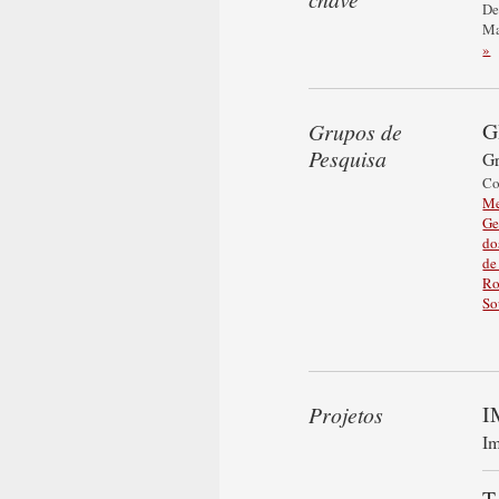
De
Ma
»
G
Grupos de
Pesquisa
Gr
C
Me
Ge
do
de
Ro
So
I
Projetos
Im
T