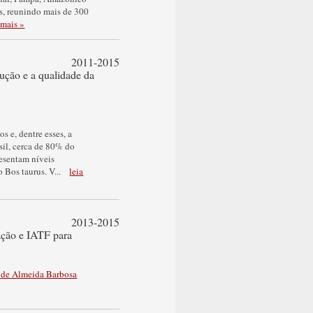
es, reunindo mais de 300
 mais »
2011-2015
dução e a qualidade da
s e, dentre esses, a
sil, cerca de 80% do
esentam níveis
 Bos taurus. V
...
leia
2013-2015
ação e IATF para
 de Almeida Barbosa