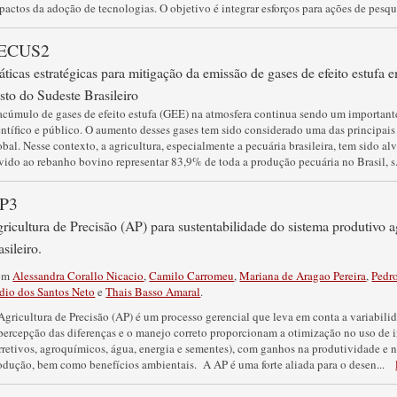
pactos da adoção de tecnologias. O objetivo é integrar esforços para ações de pesqu
ECUS2
áticas estratégicas para mitigação da emissão de gases de efeito estufa
sto do Sudeste Brasileiro
acúmulo de gases de efeito estufa (GEE) na atmosfera continua sendo um importante
entífico e público. O aumento desses gases tem sido considerado uma das principai
obal. Nesse contexto, a agricultura, especialmente a pecuária brasileira, tem sido a
vido ao rebanho bovino representar 83,9% de toda a produção pecuária no Brasil, s
P3
ricultura de Precisão (AP) para sustentabilidade do sistema produtivo ag
asileiro.
om
Alessandra Corallo Nicacio
,
Camilo Carromeu
,
Mariana de Aragao Pereira
,
Pedro
idio dos Santos Neto
e
Thais Basso Amaral
.
Agricultura de Precisão (AP) é um processo gerencial que leva em conta a variabilid
percepção das diferenças e o manejo correto proporcionam a otimização no uso de in
rretivos, agroquímicos, água, energia e sementes), com ganhos na produtividade e 
odução, bem como benefícios ambientais. A AP é uma forte aliada para o desen
...