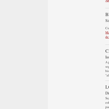
Ar
B
Si
C
Ma
de
C
In
A 
se
bi
"a
L
Di
Se
es
pa