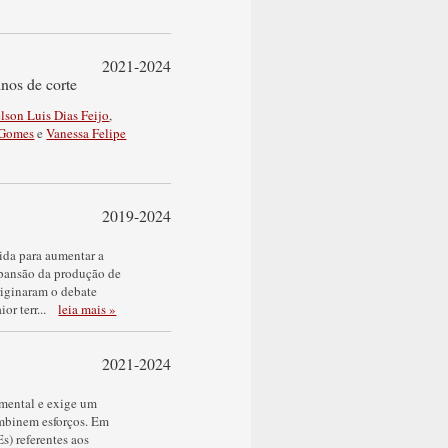
2021-2024
inos de corte
lson Luis Dias Feijo
,
 Gomes
e
Vanessa Felipe
2019-2024
ida para aumentar a
xpansão da produção de
riginaram o debate
or terr
...
leia mais »
2021-2024
amental e exige um
combinem esforços. Em
s) referentes aos