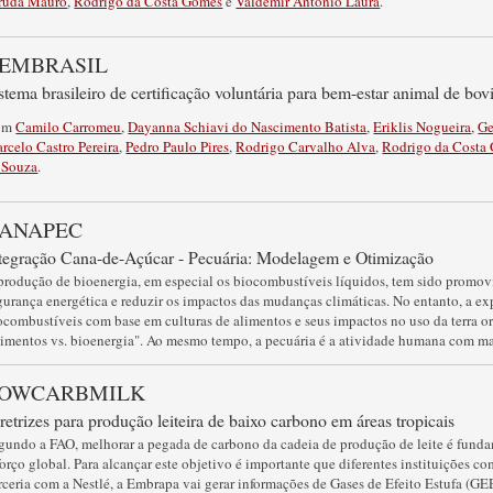
ruda Mauro
,
Rodrigo da Costa Gomes
e
Valdemir Antonio Laura
.
EMBRASIL
stema brasileiro de certificação voluntária para bem-estar animal de bov
om
Camilo Carromeu
,
Dayanna Schiavi do Nascimento Batista
,
Eriklis Nogueira
,
Ge
rcelo Castro Pereira
,
Pedro Paulo Pires
,
Rodrigo Carvalho Alva
,
Rodrigo da Costa
 Souza
.
ANAPEC
tegração Cana-de-Açúcar - Pecuária: Modelagem e Otimização
produção de bioenergia, em especial os biocombustíveis líquidos, tem sido promov
gurança energética e reduzir os impactos das mudanças climáticas. No entanto, a e
ocombustíveis com base em culturas de alimentos e seus impactos no uso da terra o
limentos vs. bioenergia". Ao mesmo tempo, a pecuária é a atividade humana com mai
OWCARBMILK
retrizes para produção leiteira de baixo carbono em áreas tropicais
gundo a FAO, melhorar a pegada de carbono da cadeia de produção de leite é fund
forço global. Para alcançar este objetivo é importante que diferentes instituições 
rceria com a Nestlé, a Embrapa vai gerar informações de Gases de Efeito Estufa (GEE