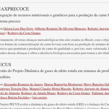
AXPRECOCE
tegração de recursos nutricionais e genéticos para a produção de carne
stema precoce
om
Gelson Luis Dias Feijo
,
Gilberto Romeiro De Oliveira Menezes
,
Roberto August
nior
e
Rodrigo da Costa Gomes
.
timamente, diversas alianças mercadológicas têm sido criadas no Brasil, com o obje
vas formas de comercialização de carne bovina com base na produção de animais den
cnicos que permitam a produção de carne de qualidade e, por isso, mais valorizada.
safios dessas alianças é obter a eficiência biológica necessária para tornar a atividad
ECUS
stão do Projeto Dinâmica de gases de efeito estufa em sistemas de pro
asileira
om
Alexandre Romeiro de Araujo
,
Denise Baptaglin Montagner
,
Diego Barcelos Ga
drigues Teixeira Dias
,
Manuel Claudio Motta Macedo
,
Roberto Augusto de Almeid
olo de Almeida
,
Rodiney de Arruda Mauro
,
Rodrigo da Costa Gomes
,
Valdemir Ant
checo Batista Euclides
e
luiz.orcirio
.
Projeto PECUS avalia a dinâmica de gases de efeito estufa (GEE) e o balanço de Ca
 produção agropecuários de seis Biomas do Brasil (Mata Atlântica, Caatinga, Pan