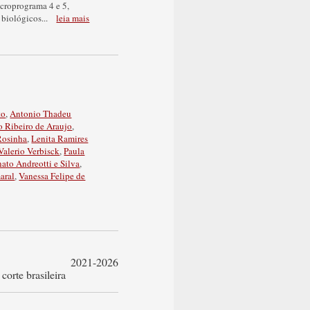
croprograma 4 e 5
,
 biológicos
...
leia mais
to
,
Antonio Thadeu
o Ribeiro de Araujo
,
Rosinha
,
Lenita Ramires
alerio Verbisck
,
Paula
ato Andreotti e Silva
,
aral
,
Vanessa Felipe de
2021-2026
corte brasileira