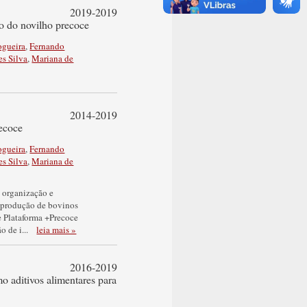
2019-2019
o do novilho precoce
ogueira
,
Fernando
es Silva
,
Mariana de
2014-2019
recoce
ogueira
,
Fernando
es Silva
,
Mariana de
a organização e
 a produção de bovinos
e Plataforma +Precoce
o de i
...
leia mais »
2016-2019
o aditivos alimentares para