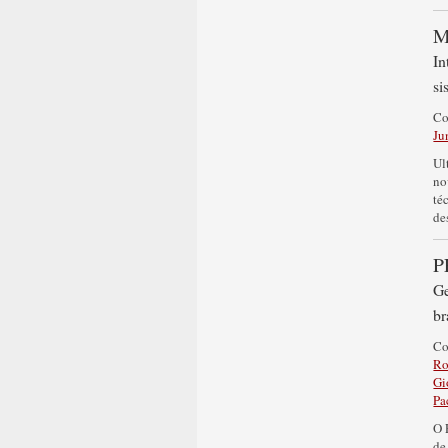
M
In
si
C
Ju
Ul
no
té
de
P
Ge
br
C
Ro
Gi
Pa
O 
de