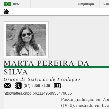
Simplifique!
Com
BRASIL
MARTA PEREIRA DA
SILVA
Grupo de Sistemas de Produção
(67) 3368-2138
http://lattes.cnpq.br/2114958955479036
Possui graduação em Zoo
(1980), mestrado em Eco