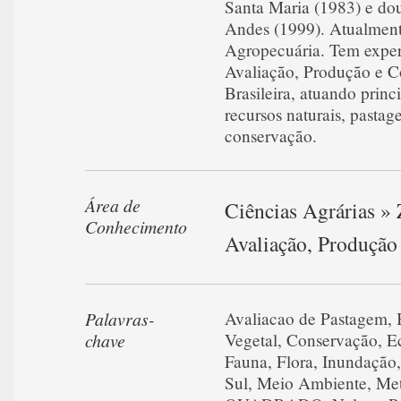
Santa Maria (1983) e do
Andes (1999). Atualment
Agropecuária. Tem exper
Avaliação, Produção e C
Brasileira, atuando prin
recursos naturais, pastag
conservação.
Área de
Ciências Agrárias » 
Conhecimento
Avaliação, Produção
Palavras-
Avaliacao de Pastagem
,
chave
Vegetal
,
Conservação
,
E
Fauna
,
Flora
,
Inundação
Sul
,
Meio Ambiente
,
Met